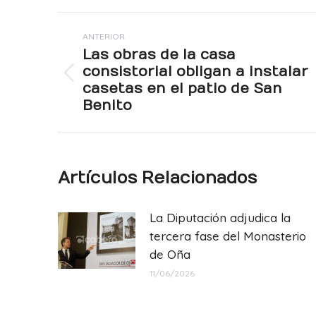
Navegación
ANTERIOR
entre
Las obras de la casa
publicaciones
consistorial obligan a instalar
Publicación
casetas en el patio de San
anterior:
Benito
Artículos Relacionados
La Diputación adjudica la
tercera fase del Monasterio
de Oña
11/06/2026