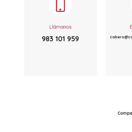
Llámanos
983 101 959
cabero@ca
Compar