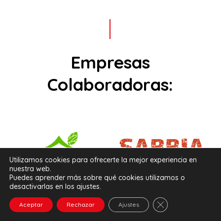
Empresas
Colaboradoras:
Utilizamos cookies para ofrecerte la mejor experiencia en
nuestra web.
Puedes aprender más sobre qué cookies utilizamos o
desactivarlas en los ajustes.
Cerrar el banner 
Aceptar
Rechazar
Ajustes