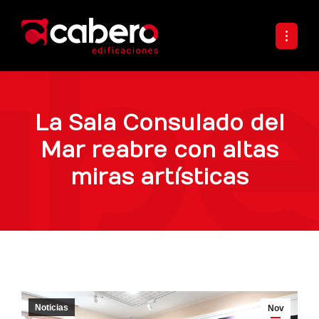
La Sala Consulado del
Mar reabre con altas
miras artísticas
Noticias
Nov