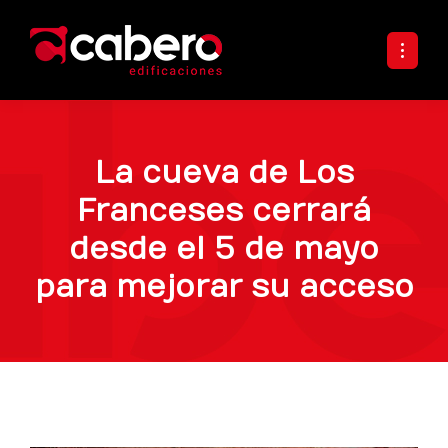
La cueva de Los
Franceses cerrará
desde el 5 de mayo
para mejorar su acceso