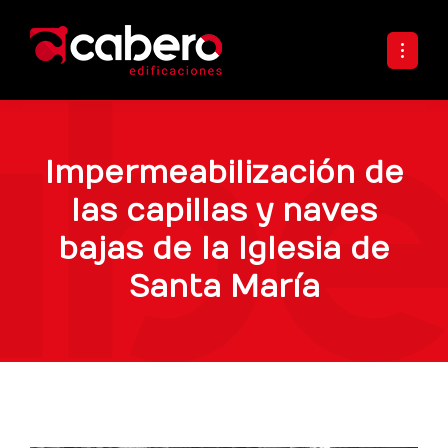
Impermeabilización de
las capillas y naves
bajas de la Iglesia de
Santa María