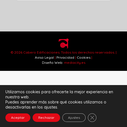
© 2026 Cabero Edificaciones. Todos los derechos reservados. |
Aviso Legal
|
Privacidad
|
Cookies
|
Diseño Web
:
mediacity.es
Utilizamos cookies para ofrecerte la mejor experiencia en
nuestra web.
Puedes aprender más sobre qué cookies utilizamos o
desactivarlas en los ajustes.
Cerrar el banner 
Aceptar
Rechazar
Ajustes